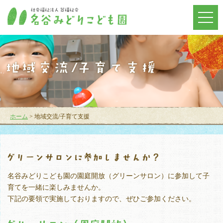
メ
ニ
ュ
ー
を
開
く
ホーム
> 地域交流/子育て支援
名谷みどりこども園の園庭開放（グリーンサロン）に参加して子
育てを一緒に楽しみませんか。
下記の要領で実施しておりますので、ぜひご参加ください。