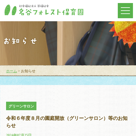
メ
ニ
ュ
ー
を
開
く
ホーム
> お知らせ
グリーンサロン
令和６年度８月の園庭開放（グリーンサロン）等のお知
らせ
2024年07月25日