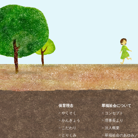
保育理念
翠福祉会について
> やくそく
> コンセプト
> かんきょう
> 理事長より
> こだわり
> 法人概要
> とりくみ
> 翠福祉会のあゆみ