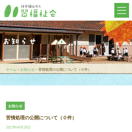
メ
ニ
ュ
ー
を
開
く
ホーム
>
お知らせ
> 苦情処理の公開について（０件）
お知らせ
苦情処理の公開について（０件）
2022年04月28日